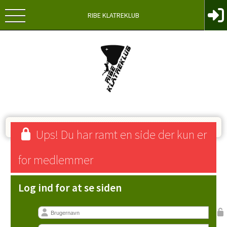
RIBE KLATREKLUB
Ups! Du har ramt en side der kun er
for medlemmer
Log ind for at se siden