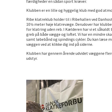
færdigheder en sådan sport kræver.
Klubben er en lille og hyggelig klub med god atm
Ribe klatreklub holder til i Ribehallen ved Danhos
10½ meter høje klatrevæge. Derudover har klub
for klatring uden reb. I Kælderen har vi et såkal
greb på både vægge og loftet. Vi har en mindre sk
samt løbebånd og spindings cykler. Du kan læse
væggen ved at klikke dig ind på siderne.
Klubben har gennem årende udvidet væggene flere
udstyr.