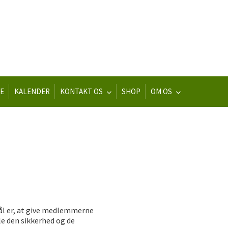
E
KALENDER
KONTAKT OS
SHOP
OM OS
ål er, at give medlemmerne
le den sikkerhed og de