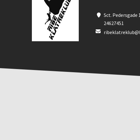
Sct. Pedersgade 1
24627451
ribeklatreklub@