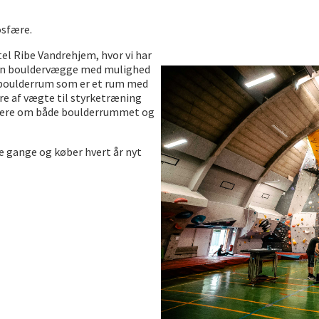
osfære.
tel Ribe Vandrehjem, hvor vi har
ben bouldervægge med mulighed
dt boulderrum som er et rum med
are af vægte til styrketræning
 mere om både boulderrummet og
 gange og køber hvert år nyt