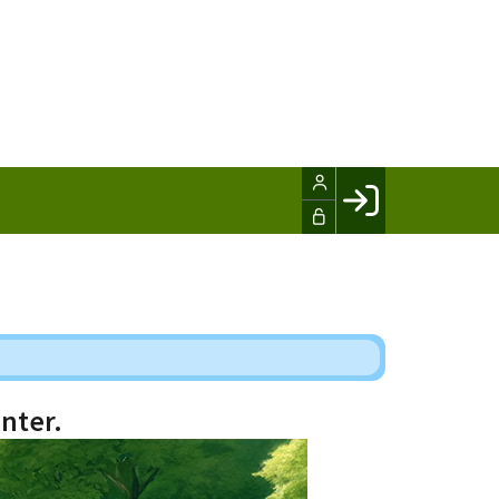
Facebook login
Husk mig
Glemt password
Opret profil
LOG IND
nter.