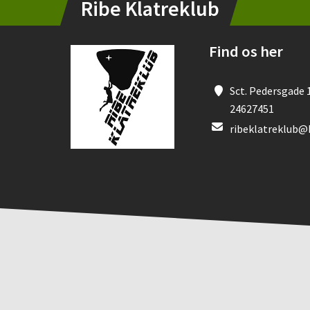
Ribe Klatreklub
Find os her
Sct. Pedersgade 1
24627451
ribeklatreklub@