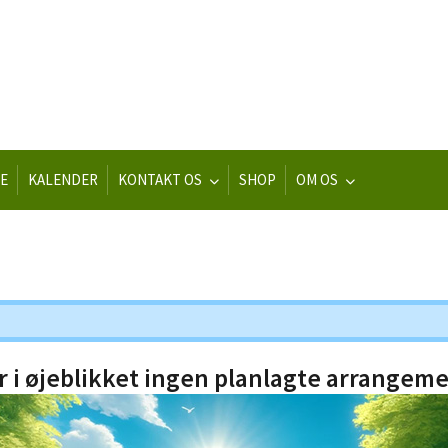
E
KALENDER
KONTAKT OS
SHOP
OM OS
r i øjeblikket ingen planlagte arrangeme