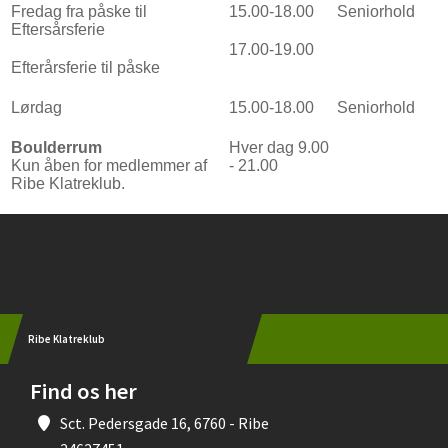
Fredag fra påske til
15.00-18.00
Seniorhold
Eftersårsferie
17.00-19.00
Efterårsferie til påske
Lørdag
15.00-18.00
Seniorhold
Boulderrum
Hver dag 9.00
Kun åben for medlemmer af
- 21.00
Ribe Klatreklub.
Instagram
Ribe Klatreklub
Find os her
Sct. Pedersgade 16, 6760 - Ribe